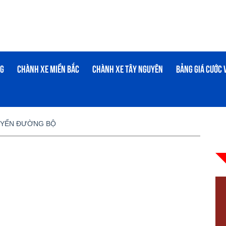
NG
CHÀNH XE MIỀN BẮC
CHÀNH XE TÂY NGUYÊN
BẢNG GIÁ CƯỚC
UYỂN ĐƯỜNG BỘ