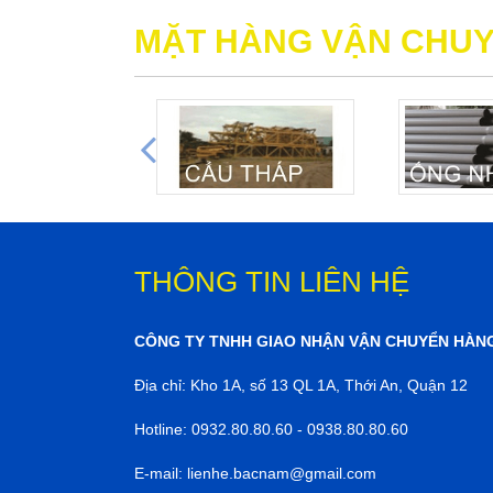
MẶT HÀNG VẬN CHU
THÔNG TIN LIÊN HỆ
CÔNG TY TNHH GIAO NHẬN VẬN CHUYỂN HÀN
Địa chỉ: Kho 1A, số 13 QL 1A, Thới An, Quận 12
Hotline: 0932.80.80.60 - 0938.80.80.60
E-mail: lienhe.bacnam@gmail.com