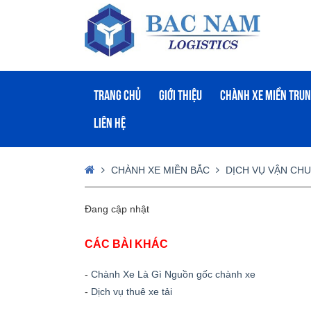
TRANG CHỦ
GIỚI THIỆU
CHÀNH XE MIỀN TRU
LIÊN HỆ
CHÀNH XE MIỀN BẮC
DỊCH VỤ VẬN CH
Đang cập nhật
CÁC BÀI KHÁC
-
Chành Xe Là Gì Nguồn gốc chành xe
-
Dịch vụ thuê xe tải