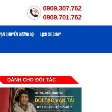
0909.307.762
0909.701.762
 VẬN CHUYỂN ĐƯỜNG BỘ
LỊCH XE CHẠY
DÀNH CHO ĐỐI TÁC