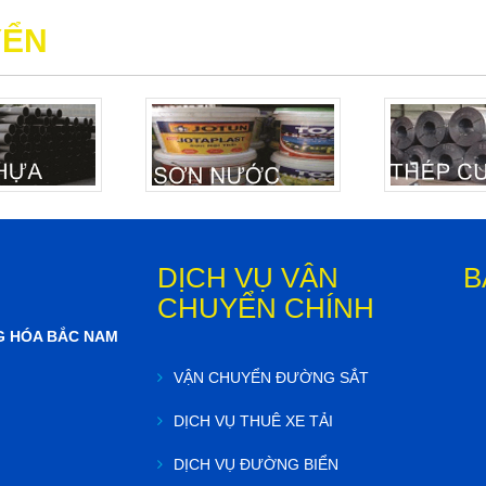
YỂN
DỊCH VỤ VẬN
B
CHUYỂN CHÍNH
G HÓA BẮC NAM
VẬN CHUYỂN ĐƯỜNG SẮT
DỊCH VỤ THUÊ XE TẢI
DỊCH VỤ ĐƯỜNG BIỂN