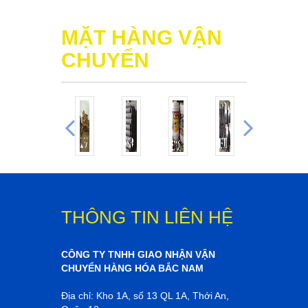
lap dat camera binh tan
thiet ke website
thiet ke web
MẶT HÀNG VẬN
CHUYỂN
THÔNG TIN LIÊN HỆ
CÔNG TY TNHH GIAO NHẬN VẬN
CHUYỂN HÀNG HÓA BẮC NAM
Địa chỉ: Kho 1A, số 13 QL 1A, Thới An,